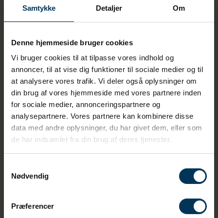
Samtykke
Detaljer
Om
Denne hjemmeside bruger cookies
Vi bruger cookies til at tilpasse vores indhold og
annoncer, til at vise dig funktioner til sociale medier og til
Hvad er forskellen på et netselskab
at analysere vores trafik. Vi deler også oplysninger om
og et elselskab?
din brug af vores hjemmeside med vores partnere inden
for sociale medier, annonceringspartnere og
Mange har tendens til at blande netselskabernes og
analysepartnere. Vores partnere kan kombinere disse
elselskabernes funktioner sammen, hvilket er
data med andre oplysninger, du har givet dem, eller som
forståeligt, men det er vigtigt at huske på, at de er to
de har indsamlet fra din brug af deres tjenester.
forskellige.
Netselskabet sørger for at levere strøm til dit hjem og
Samtykkevalg
de sørger også for at vedligeholde og udbygge
Nødvendig
elnettet, så du altid har en stabil elforsyning.
Elselskaberne derimod, er der mange at vælge mellem.
Præferencer
Her kan du vælge alle udbydere, og du har mulighed for