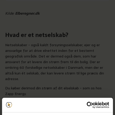
Kilde:
Elberegner.dk
Hvad er et netselskab?
Netselskaber - også kaldt forsyningsselskaber, ejer og er
ansvarlige for at drive elnettet inden for et bestemt
geografisk område. Det er dermed også dem, som har
ansvaret for at levere din strøm frem til din bolig. Der er
omkring 60 forskellige netselskaber i Danmark, men der er
altså kun ét selskab, der kan levere strøm til lige præcis din
adresse.
Du køber derimod din strøm af dit elselskab - som os hos
Zapp Energy.