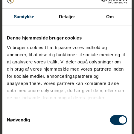
Har du fået dine krypterings-nøgler? (GPK60
Samtykke
Detaljer
Om
og GPK 61)
Step 4
Denne hjemmeside bruger cookies
Vi bruger cookies til at tilpasse vores indhold og
Har du fået din krypteringsnøgle hos dit netselskab –
annoncer, til at vise dig funktioner til sociale medier og til
Gå til step 5
at analysere vores trafik. Vi deler også oplysninger om
Har du ikke fået din krypteringsnøgle
din brug af vores hjemmeside med vores partnere inden
Ring eller send en mail til dit netselskab og bed
for sociale medier, annonceringspartnere og
om en krypteringsnøgle til din elmåler.
Find dit netselskab og telefonnummer
analysepartnere. Vores partnere kan kombinere disse
her
data med andre oplysninger, du har givet dem, eller som
Send din krypteringsnøgle til support@saveeye.dk
de har indsamlet fra din brug af deres tjenester.
Samtykkevalg
Nødvendig